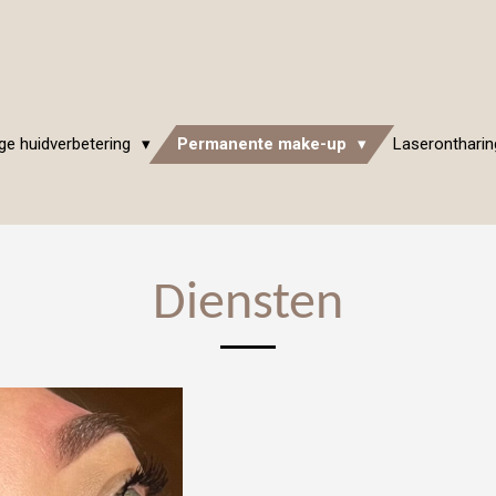
e huidverbetering
Permanente make-up
Laserontharin
Diensten